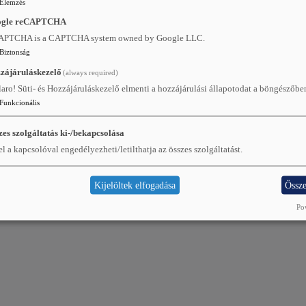
Elemzés
ogle reCAPTCHA
APTCHA is a CAPTCHA system owned by Google LLC.
Biztonság
zájáruláskezelő
(always required)
aro! Süti- és Hozzájáruláskezelő elmenti a hozzájárulási állapotodat a böngészőbe
Funkcionális
zes szolgáltatás ki-/bekapcsolása
l a kapcsolóval engedélyezheti/letilthatja az összes szolgáltatást.
Kijelöltek elfogadása
Össze
Po