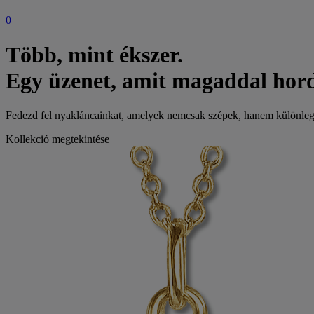
0
Több, mint ékszer.
Egy üzenet, amit magaddal hord
Fedezd fel nyakláncainkat, amelyek nemcsak szépek, hanem különleges j
Kollekció megtekintése