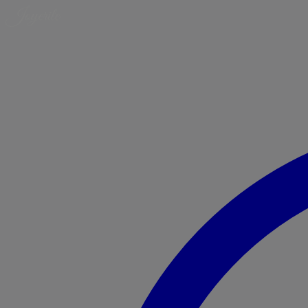
Ugrás
a
tartalomra