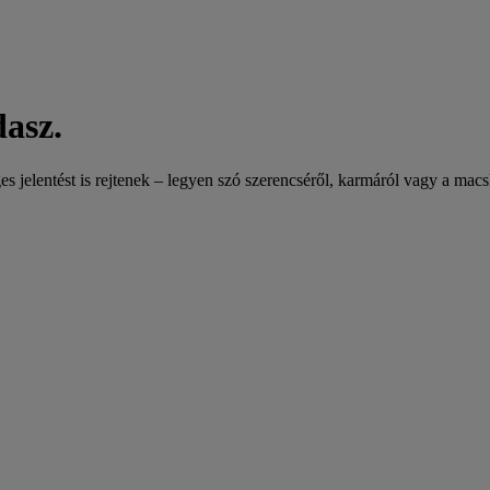
asz.
elentést is rejtenek – legyen szó szerencséről, karmáról vagy a macskák