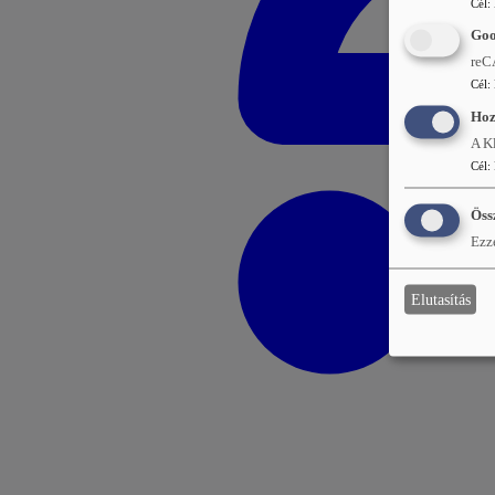
Cél
:
Go
reC
Cél
:
Hoz
A Kl
Cél
:
Öss
Ezze
Elutasítás