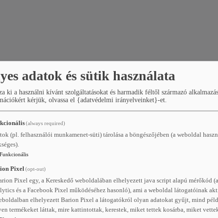
yes adatok és sütik használata
za ki a használni kívánt szolgáltatásokat és harmadik féltől származó alkalmazá
ációkért kérjük, olvassa el {adatvédelmi irányelveinket}-et.
kcionális
(always required)
tok (pl. felhasználói munkamenet-süti) tárolása a böngészőjében (a weboldal hasz
kséges).
Funkcionális
ion Pixel
(opt-out)
arion Pixel egy, a Kereskedő weboldalában elhelyezett java script alapú mérőkód (
lytics és a Facebook Pixel működéséhez hasonló), ami a weboldal látogatóinak akti
eboldalban elhelyezett Barion Pixel a látogatókról olyan adatokat gyűjt, mind pél
en termékeket láttak, mire kattintottak, kerestek, miket tettek kosárba, miket vette