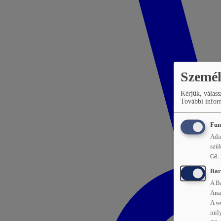
Személ
Kérjük, válass
További inform
Fun
Ada
szü
Cél
:
Bar
A B
Ana
A w
mily