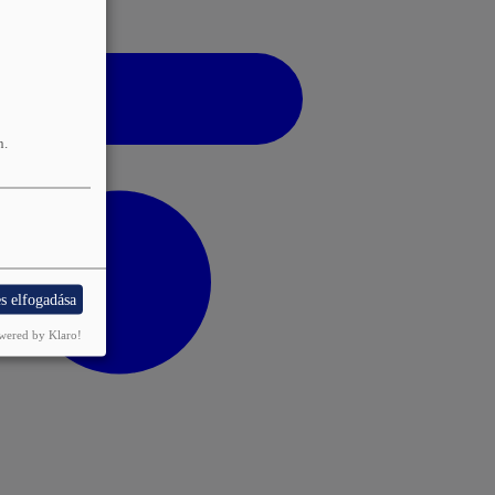
n.
s elfogadása
wered by Klaro!