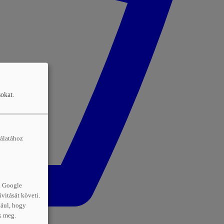
sokat.
nálatához
a Google
vitását követi.
dául, hogy
k meg.