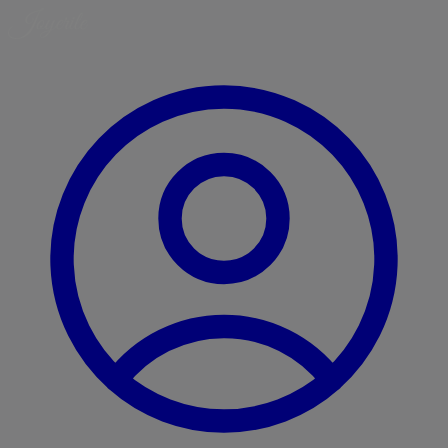
Ugrás
a
tartalomra