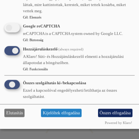
láttak, mire kattintottak, kerestek, miket tettek kosárba, miket
vettek meg.
Cél
:
Elemzés
Google reCAPTCHA
reCAPTCHA is a CAPTCHA system owned by Google LLC.
Cél
:
Biztonság
Hozzájáruláskezelő
(always required)
A Klaro! Süti- és Hozzájáruláskezelő elmenti a hozzájárulási
állapotodat a böngészőben.
Cél
:
Funkcionális
Összes szolgáltatás ki-/bekapcsolása
Ezzel a kapcsolóval engedélyezheti/letilthatja az összes
szolgáltatást.
Elutasítás
Kijelöltek elfogadása
Összes elfogadása
Powered by Klaro!