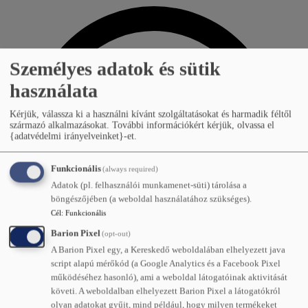
Személyes adatok és sütik
használata
Kérjük, válassza ki a használni kívánt szolgáltatásokat és harmadik féltől
származó alkalmazásokat.
További információkért kérjük, olvassa el
{adatvédelmi irányelveinket}-et.
Funkcionális
(always required)
Adatok (pl. felhasználói munkamenet-süti) tárolása a
böngészőjében (a weboldal használatához szükséges).
Cél
:
Funkcionális
Barion Pixel
(opt-out)
A Barion Pixel egy, a Kereskedő weboldalában elhelyezett java
script alapú mérőkód (a Google Analytics és a Facebook Pixel
működéséhez hasonló), ami a weboldal látogatóinak aktivitását
Készleten
követi. A weboldalban elhelyezett Barion Pixel a látogatókról
Megtekintés →
olyan adatokat gyűjt, mind például, hogy milyen termékeket