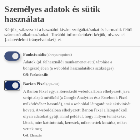
Személyes adatok és sütik
használata
Kérjük, válassza ki a használni kívánt szolgáltatásokat és harmadik féltől
származó alkalmazásokat.
További információkért kérjük, olvassa el
{adatvédelmi irányelveinket}-et.
Funkcionális
(always required)
Adatok (pl. felhasználói munkamenet-süti) tárolása a
böngészőjében (a weboldal használatához szükséges).
Cél
:
Funkcionális
Barion Pixel
(opt-out)
Készleten
Megtekintés →
A Barion Pixel egy, a Kereskedő weboldalában elhelyezett java
script alapú mérőkód (a Google Analytics és a Facebook Pixel
működéséhez hasonló), ami a weboldal látogatóinak aktivitását
követi. A weboldalban elhelyezett Barion Pixel a látogatókról
olyan adatokat gyűjt, mind például, hogy milyen termékeket
láttak, mire kattintottak, kerestek, miket tettek kosárba, miket
vettek meg.
Cél
:
Elemzés