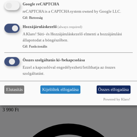
Google reCAPTCHA
reCAPTCHA is a CAPTCHA system owned by Google LLC.
Cél
:
Biztonság
Hozzájáruláskezelő
(always required)
A Klaro! Süti- és Hozzájáruláskezelő elmenti a hozzájárulási
állapotodat a böngészőben.
Cél
:
Funkcionális
Összes szolgáltatás ki-/bekapcsolása
Ezzel a kapcsolóval engedélyezheti/letilthatja az összes
szolgáltatást.
Elutasítás
Kijelöltek elfogadása
Összes elfogadása
Heavenly Angel – Az őrangyalod szimbóluma
Powered by Klaro!
3 990 Ft