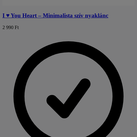
I ♥︎ You Heart – Minimalista szív nyaklánc
2 990 Ft