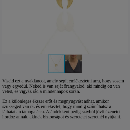
Viseld ezt a nyakláncot, amely segít emlékeztetni arra, hogy sosem
vagy egyedül. Neked is van saját őrangyalod, aki mindig ott van
veled, és vigyáz rád a mindennapok során.
Ez a különleges ékszer erőt és megnyugvást adhat, amikor
szükséged van rá, és emlékeztet, hogy mindig számíthatsz a
láthatatlan támogatásra. Ajándékként pedig szívből jövő üzenetet
hordoz annak, akinek biztonságot és szeretetet szeretnél nyújtani.