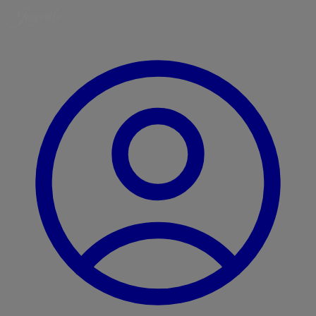
Ugrás
a
tartalomra